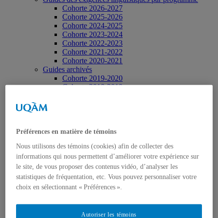
Cohorte 2026-2027
Cohorte 2025-2026
Cohorte 2024-2025
Cohorte 2023-2024
Cohorte 2022-2023
Cohorte 2021-2022
Cohorte 2020-2021
Guides archivés
Cohorte 2019-2020
Cohorte 2018-2019
Cohorte 2017-2018
Cohorte 2016-2017
Cohorte 2015-2016
Cohortes 2012 à 2015
Test diagnostique en français écrit (DIA0400)
Préférences en matière de témoins
Exigences à l’écrit (TECFÉE)
Nous utilisons des témoins (cookies) afin de collecter des
Informations sur le TECFÉE
informations qui nous permettent d’améliorer votre expérience sur
Calendrier des passations et dates limites
Exigences à l’oral (XORAL)
le site, de vous proposer des contenus vidéo, d’analyser les
Présentation du test
statistiques de fréquentation, etc. Vous pouvez personnaliser votre
Comment s’inscrire?
choix en sélectionnant « Préférences ».
Description du test
Volets évalués
Préparation au test
Autoriser les témoins