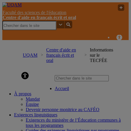
Faculté des sciences de l'éducation
Centre d'aide en français écrit et oral
Centre d'aide en
Informations
UQAM
français écrit et
sur le
oral
TECFÉE
Centre d'aide en français écrit et oral
Accueil
À propos
Mandat
Équipe
Devenir personne monitrice au CAFÉO
Exigences linguistiques
Exigences du ministère de l’Éducation communes à
tous les programmes
Guides des exigences linguistiques par programme